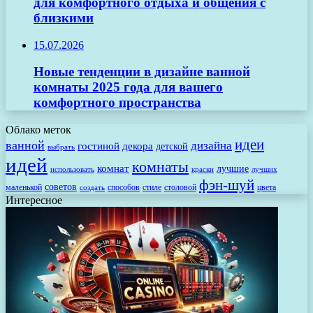
для комфортного отдыха и общения с
близкими
15.07.2026
Новые тенденции в дизайне ванной
комнаты 2025 года для вашего
комфортного пространства
Облако меток
идеи
ванной
дизайна
гостиной
декора
детской
выбрать
идей
комнаты
комнат
лучшие
использовать
лучших
краски
фэн-шуй
советов
маленькой
способов
стиле
столовой
цвета
создать
Интересное