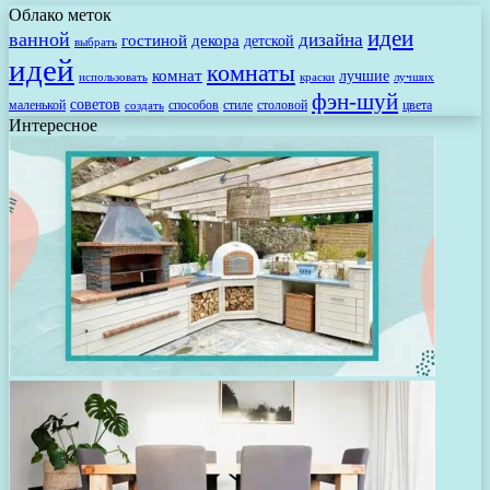
Облако меток
идеи
ванной
дизайна
гостиной
декора
детской
выбрать
идей
комнаты
комнат
лучшие
использовать
лучших
краски
фэн-шуй
советов
маленькой
способов
стиле
столовой
цвета
создать
Интересное