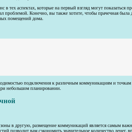
с в тех аспектах, которые на первый взгляд могут показаться 
л проблемой. Конечно, вы также хотите, чтобы прачечная была
илых помещений дома.
обходимостью подключения к различным коммуникациям и точкам 
 при небольшом планировании.
ечной
й зоны в другую, размещение коммуникаций является самым важ
ий позволит вам сэкономить значительное количество денег, вр