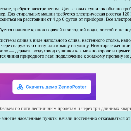
ческие, требуют электричества. Для газовых сушилок обычно тре
пер. Для стиральных машин требуется электрическая розетка 120 В
диться на расстоянии от 4 до 6 футов от приборов. Все электро
уется наличие кранов горячей и холодной воды, чистой и не по
стемы слива в виде напольного слива, настенного стояка, напол
ерез наружную стену или крышу на улицу. Некоторые жесткие 
авило — держать воздуховод сушилки как можно короче и прямее
тся линия природного газа; подключение к жидкому пропану не 
 бельем по пяти лестничным пролетам и через три длинных квар
о многие населенные пункты начали постепенно отказываться от