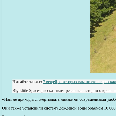
Читайте также:
7 вещей, о которых вам никто не расска
Big Little Spaces рассказывает реальные истории о крош
«Нам не приходится жертвовать никакими современными удобст
Они также установили систему дождевой воды объемом 10 000 л