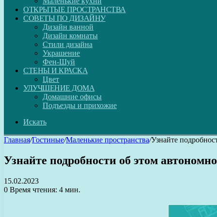
Маленькие кухни
ОТКРЫТЫЕ ПРОСТРАНСТВА
СОВЕТЫ ПО ДИЗАЙНУ
Дизайн ванной
Дизайн комнаты
Стили дизайна
Украшение
Фен-Шуй
СТЕНЫ И КРАСКА
Цвет
УЛУЧШЕНИЕ ДОМА
Домашние офисы
Подъезды и прихожие
Искать
Главная
/
Гостиные
/
Маленькие пространства
/
Узнайте подробност
Узнайте подробности об этом автономн
15.02.2023
0
Время чтения: 4 мин.