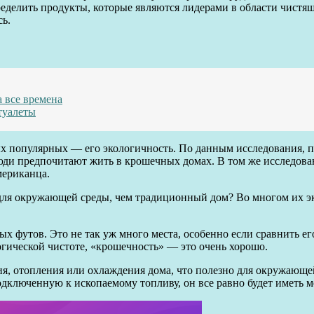
еделить продукты, которые являются лидерами в области чистя
сь.
 все времена
туалеты
ых популярных — его экологичность. По данным исследования, п
 люди предпочитают жить в крошечных домах. В том же исследов
мериканца.
для окружающей среды, чем традиционный дом? Во многом их эк
х футов. Это не так уж много места, особенно если сравнить е
логической чистоте, «крошечность» — это очень хорошо.
я, отопления или охлаждения дома, что полезно для окружающей 
дключенную к ископаемому топливу, он все равно будет иметь 