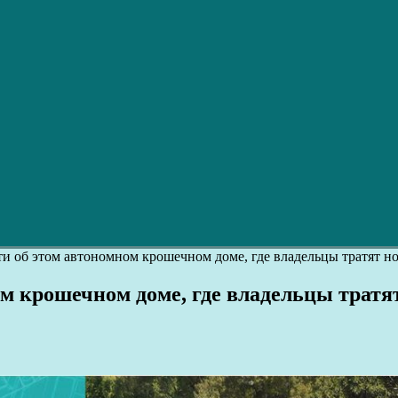
и об этом автономном крошечном доме, где владельцы тратят н
ом крошечном доме, где владельцы тратя