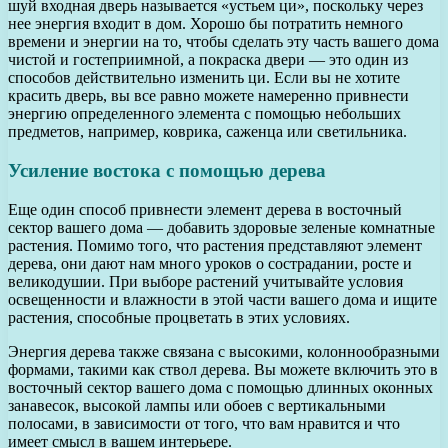
шуй входная дверь называется «устьем ци», поскольку через
нее энергия входит в дом. Хорошо бы потратить немного
времени и энергии на то, чтобы сделать эту часть вашего дома
чистой и гостеприимной, а покраска двери — это один из
способов действительно изменить ци. Если вы не хотите
красить дверь, вы все равно можете намеренно привнести
энергию определенного элемента с помощью небольших
предметов, например, коврика, саженца или светильника.
Усиление востока с помощью дерева
Еще один способ привнести элемент дерева в восточный
сектор вашего дома — добавить здоровые зеленые комнатные
растения. Помимо того, что растения представляют элемент
дерева, они дают нам много уроков о сострадании, росте и
великодушии. При выборе растений учитывайте условия
освещенности и влажности в этой части вашего дома и ищите
растения, способные процветать в этих условиях.
Энергия дерева также связана с высокими, колоннообразными
формами, такими как ствол дерева. Вы можете включить это в
восточный сектор вашего дома с помощью длинных оконных
занавесок, высокой лампы или обоев с вертикальными
полосами, в зависимости от того, что вам нравится и что
имеет смысл в вашем интерьере.