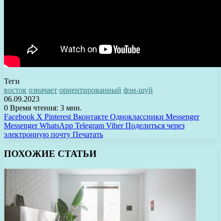
Теги
восток
означает
ориентированный
фэн-шуй
06.09.2023
0
Время чтения: 3 мин.
Facebook
X
Pinterest
Вконтакте
Одноклассники
Messenger
Messenger
WhatsApp
Telegram
Viber
Поделиться через
электронную почту
Печатать
ПОХОЖИЕ СТАТЬИ