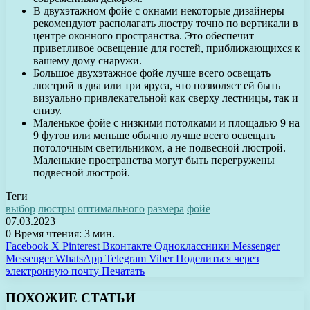
В двухэтажном фойе с окнами некоторые дизайнеры
рекомендуют располагать люстру точно по вертикали в
центре оконного пространства. Это обеспечит
приветливое освещение для гостей, приближающихся к
вашему дому снаружи.
Большое двухэтажное фойе лучше всего освещать
люстрой в два или три яруса, что позволяет ей быть
визуально привлекательной как сверху лестницы, так и
снизу.
Маленькое фойе с низкими потолками и площадью 9 на
9 футов или меньше обычно лучше всего освещать
потолочным светильником, а не подвесной люстрой.
Маленькие пространства могут быть перегружены
подвесной люстрой.
Теги
выбор
люстры
оптимального
размера
фойе
07.03.2023
0
Время чтения: 3 мин.
Facebook
X
Pinterest
Вконтакте
Одноклассники
Messenger
Messenger
WhatsApp
Telegram
Viber
Поделиться через
электронную почту
Печатать
ПОХОЖИЕ СТАТЬИ