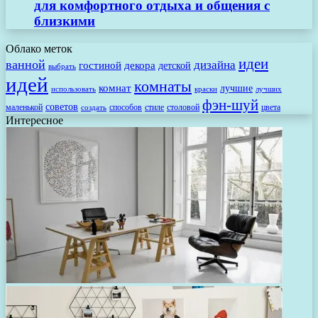
для комфортного отдыха и общения с
близкими
Облако меток
идеи
ванной
дизайна
гостиной
декора
детской
выбрать
идей
комнаты
комнат
лучшие
использовать
лучших
краски
фэн-шуй
советов
маленькой
способов
стиле
столовой
цвета
создать
Интересное