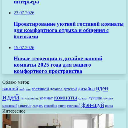
интерьера
23.07.2026
Проектирование уютной гостиной комнаты
для комфортного отдыха и общения с
близкими
15.07.2026
Новые тенденции в дизайне ванной
комнаты 2025 года для вашего
комфортного пространства
Облако меток
идеи
ванной
дизайна
гостиной
декора
детской
выбрать
идей
комнаты
комнат
лучшие
использовать
лучших
краски
фэн-шуй
советов
маленькой
способов
стиле
столовой
цвета
создать
Интересное