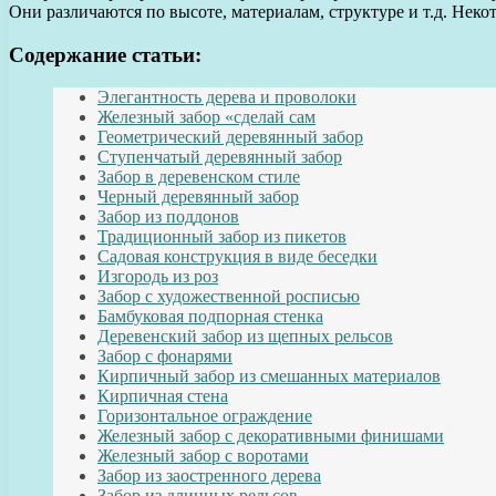
Они различаются по высоте, материалам, структуре и т.д. Нек
Содержание статьи:
Элегантность дерева и проволоки
Железный забор «сделай сам
Геометрический деревянный забор
Ступенчатый деревянный забор
Забор в деревенском стиле
Черный деревянный забор
Забор из поддонов
Традиционный забор из пикетов
Садовая конструкция в виде беседки
Изгородь из роз
Забор с художественной росписью
Бамбуковая подпорная стенка
Деревенский забор из щепных рельсов
Забор с фонарями
Кирпичный забор из смешанных материалов
Кирпичная стена
Горизонтальное ограждение
Железный забор с декоративными финишами
Железный забор с воротами
Забор из заостренного дерева
Забор из длинных рельсов