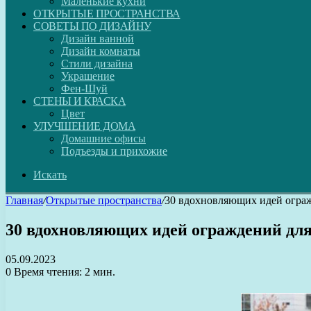
Маленькие кухни
ОТКРЫТЫЕ ПРОСТРАНСТВА
СОВЕТЫ ПО ДИЗАЙНУ
Дизайн ванной
Дизайн комнаты
Стили дизайна
Украшение
Фен-Шуй
СТЕНЫ И КРАСКА
Цвет
УЛУЧШЕНИЕ ДОМА
Домашние офисы
Подъезды и прихожие
Искать
Главная
/
Открытые пространства
/
30 вдохновляющих идей ограж
30 вдохновляющих идей ограждений для
05.09.2023
0
Время чтения: 2 мин.