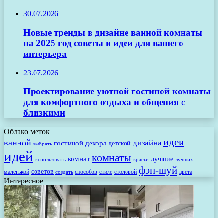
30.07.2026
Новые тренды в дизайне ванной комнаты
на 2025 год советы и идеи для вашего
интерьера
23.07.2026
Проектирование уютной гостиной комнаты
для комфортного отдыха и общения с
близкими
Облако меток
идеи
ванной
дизайна
гостиной
декора
детской
выбрать
идей
комнаты
комнат
лучшие
использовать
лучших
краски
фэн-шуй
советов
маленькой
способов
стиле
столовой
цвета
создать
Интересное