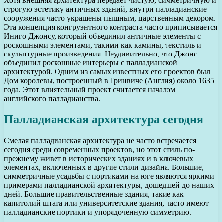
Хотя внешняя архитектура передает чистую, симметричную и
строгую эстетику античных зданий, внутри палладианские
сооружения часто украшены пышным, царственным декором.
Эта концепция конгруэнтного контраста часто приписывается
Иниго Джонсу, который объединил античные элементы с
роскошными элементами, такими как камины, текстиль и
скульптурные произведения. Неудивительно, что Джонс
объединил роскошные интерьеры с палладианской
архитектурой. Одним из самых известных его проектов был
Дом королевы, построенный в Гринвиче (Англия) около 1635
года. Этот влиятельный проект считается началом
английского палладианства.
Палладианская архитектура сегодня
Смелая палладианская архитектура не часто встречается
сегодня среди современных проектов, но этот стиль по-
прежнему живет в исторических зданиях и в ключевых
элементах, включенных в другие стили дизайна. Большие,
симметричные усадьбы с портиками на юге являются яркими
примерами палладианской архитектуры, дошедшей до наших
дней. Большие правительственные здания, такие как
капитолий штата или университетские здания, часто имеют
палладианские портики и упорядоченную симметрию.