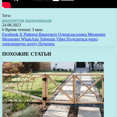
Теги
архитектура
палладианская
24.08.2023
0
Время чтения: 3 мин.
Facebook
X
Pinterest
Вконтакте
Одноклассники
Messenger
Messenger
WhatsApp
Telegram
Viber
Поделиться через
электронную почту
Печатать
ПОХОЖИЕ СТАТЬИ