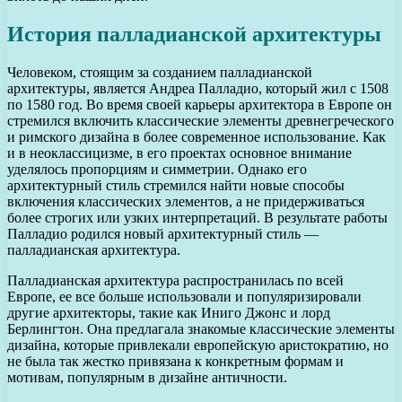
История палладианской архитектуры
Человеком, стоящим за созданием палладианской
архитектуры, является Андреа Палладио, который жил с 1508
по 1580 год. Во время своей карьеры архитектора в Европе он
стремился включить классические элементы древнегреческого
и римского дизайна в более современное использование. Как
и в неоклассицизме, в его проектах основное внимание
уделялось пропорциям и симметрии. Однако его
архитектурный стиль стремился найти новые способы
включения классических элементов, а не придерживаться
более строгих или узких интерпретаций. В результате работы
Палладио родился новый архитектурный стиль —
палладианская архитектура.
Палладианская архитектура распространилась по всей
Европе, ее все больше использовали и популяризировали
другие архитекторы, такие как Иниго Джонс и лорд
Берлингтон. Она предлагала знакомые классические элементы
дизайна, которые привлекали европейскую аристократию, но
не была так жестко привязана к конкретным формам и
мотивам, популярным в дизайне античности.