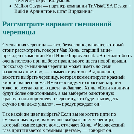
в Бетесде, округ Колумбия.
Майкл Саури — партнер компании TriVistaUSA Design +
Build в Арлингтоне, штат Вирджиния.
Рассмотрите вариант смешанной
черепицы
Смешанная черепица — это, безусловно, вариант, который
стоит рассмотреть, говорит Чак Хиль, старший вице-
президент компании Fred Home Improvement. «Это может быть
очень полезно при выборе правильного цвета новой крыши,
поскольку смешанная черепица может иметь до семи
различных цветов», — комментирует он. Вы, конечно,
захотите выбрать черепицу, которая комментирует красный
кирпич вашего дома. Имейте в виду, что красный кирпич
тоже не всегда одного цвета, добавляет Хиль. «Если кирпичи
будут более однотонными, а вы выберете однотонную
красную или коричневую черепицу, это будет выглядеть
скучно или даже уныло», — предупреждает он.
Так какой же цвет выбрать? Если вы не хотите идти по
смешанному пути, вам лучше выбрать цвет черепицы,
который темнее цвета дома, отмечает Хиль. «Человеческий
глаз притягивается к темным цветам», — говорит он.