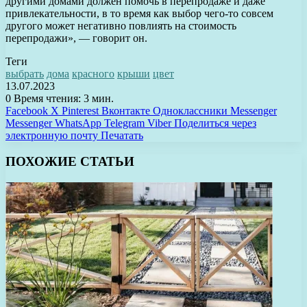
другими домами должен помочь в перепродаже и даже
привлекательности, в то время как выбор чего-то совсем
другого может негативно повлиять на стоимость
перепродажи», — говорит он.
Теги
выбрать
дома
красного
крыши
цвет
13.07.2023
0
Время чтения: 3 мин.
Facebook
X
Pinterest
Вконтакте
Одноклассники
Messenger
Messenger
WhatsApp
Telegram
Viber
Поделиться через
электронную почту
Печатать
ПОХОЖИЕ СТАТЬИ