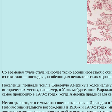
Со временем туаль стала наиболее тесно ассоциироваться с об
из текстиля — последняя, особенно для великосветских меропр
Поселенцы привезли тоил в Северную Америку в колониальную 
исторических местах, например, в Уильямсбурге, штат Вирджин
самое произошло в 1970-х годах, когда Америка праздновала св
Несмотря на то, что с момента своего появления в Ирландии в 1
Помимо значительного возрождения в 1930-х и 1970-х годах, 
домашнего декора продолжают разрабатывать и создавать товары