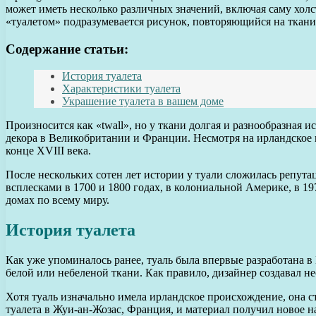
может иметь несколько различных значений, включая саму хол
«туалетом» подразумевается рисунок, повторяющийся на ткани
Содержание статьи:
История туалета
Характеристики туалета
Украшение туалета в вашем доме
Произносится как «twall», но у ткани долгая и разнообразная
декора в Великобритании и Франции. Несмотря на ирландское
конце XVIII века.
После нескольких сотен лет истории у туали сложилась репута
всплесками в 1700 и 1800 годах, в колониальной Америке, в 19
домах по всему миру.
История туалета
Как уже упоминалось ранее, туаль была впервые разработана в
белой или небеленой ткани. Как правило, дизайнер создавал н
Хотя туаль изначально имела ирландское происхождение, она
туалета в Жуи-ан-Жозас, Франция, и материал получил новое 