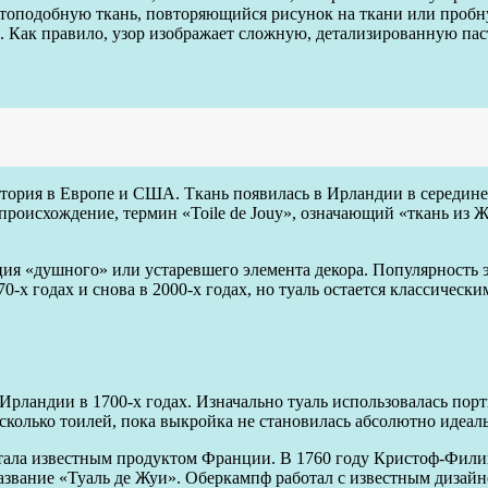
стоподобную ткань, повторяющийся рисунок на ткани или пробн
. Как правило, узор изображает сложную, детализированную пас
 история в Европе и США. Ткань появилась в Ирландии в середин
 происхождение, термин «Toile de Jouy», означающий «ткань из
ция «душного» или устаревшего элемента декора. Популярность 
70-х годах и снова в 2000-х годах, но туаль остается классичес
 Ирландии в 1700-х годах. Изначально туаль использовалась по
есколько тоилей, пока выкройка не становилась абсолютно идеал
 стала известным продуктом Франции. В 1760 году Кристоф-Фил
название «Туаль де Жуи». Оберкампф работал с известным диза