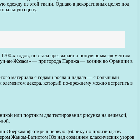
ую одежду из этой ткани. Однако в декоративных целях под
торальную сцену.
е 1700-х годов, но стала чрезвычайно популярным элементом
 Жуи-ан-Жозаса» — пригорода Парижа — возник во Франции в
этого материала с годами росла и падала — с большими
ким элементом декора, который по-прежнему можно встретить в
ртнихой или портным для тестирования рисунка на дешевой,
ьной.
ипп Оберкампф открыл первую фабрику по производству
йнером Жаном-Батистом Юэ над созданием классических узоров