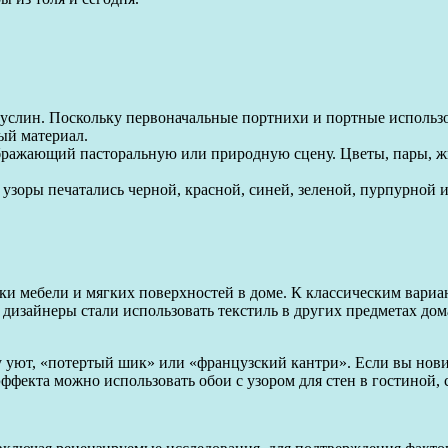
муслин. Поскольку первоначальные портнихи и портные использо
ый материал.
ажающий пасторальную или природную сцену. Цветы, пары, жив
 узоры печатались черной, красной, синей, зеленой, пурпурной
вки мебели и мягких поверхностей в доме. К классическим вариан
 дизайнеры стали использовать текстиль в других предметах дом
 уют, «потертый шик» или «французский кантри». Если вы нови
эффекта можно использовать обои с узором для стен в гостиной,