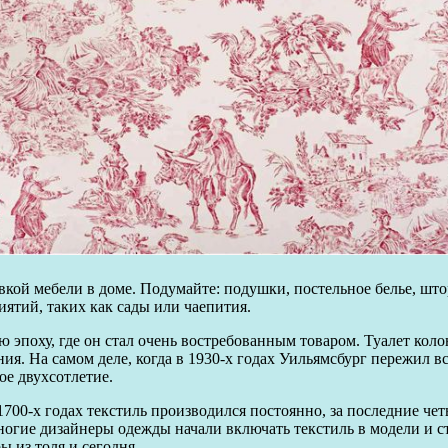
ивкой мебели в доме. Подумайте: подушки, постельное белье, шт
иятий, таких как сады или чаепития.
эпоху, где он стал очень востребованным товаром. Туалет коло
ия. На самом деле, когда в 1930-х годах Уильямсбург пережил в
ое двухсотлетие.
700-х годах текстиль производился постоянно, за последние четы
многие дизайнеры одежды начали включать текстиль в модели и 
 из толя и сегодня.