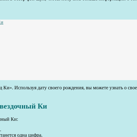
Ки
зд Ки». Используя дату своего рождения, вы можете узнать о сво
звездочный Ки
чный Ки:
.
танется одна цифра.