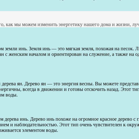
го, как мы можем изменить энергетику нашего дома и жизни, лу
м земли инь. Земля инь — это мягкая земля, похожая на песок. 
ан с женским началом и ориентирован на служение, а также на 
й дерева ян. Дерево ян — это энергия весны. Вы можете предст
нергичны, всегда в движении и готовы отскочить назад. Этот ти
ом воды.
м дерева инь. Дерево инь похоже на огромное красное дерево с
нием и наблюдательностью. Этот тип очень чувствителен к окр
рживается элементом воды.