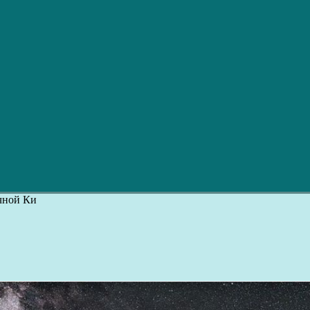
очной Ки