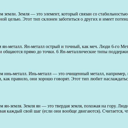
м земли. Земля — это элемент, который связан со стабильностью
ной целью. Этот тип склонен заботиться о других и имеет потен
 ян-металл. Ян-металл острый и точный, как меч. Люди 6-го Мет
ы и общаются прямо до точки. 6 Ян-металлические типы поддерж
том инь-металл. Инь-металл — это очищенный металл, например
и, как правило, они хорошо говорят. Этот тип любит наслаждать
м ян-земля. Земля ян — это твердая земля, похожая на гору. Лю
 каждый свой шаг (если они вообще двигаются). Считается, что