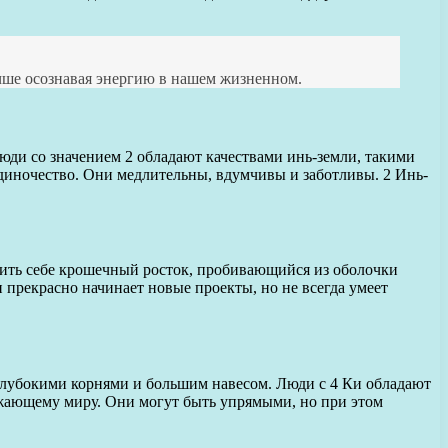
чше осознавая энергию в нашем жизненном.
Люди со значением 2 обладают качествами инь-земли, такими
одиночество. Они медлительны, вдумчивы и заботливы. 2 Инь-
авить себе крошечный росток, пробивающийся из оболочки
п прекрасно начинает новые проекты, но не всегда умеет
 глубокими корнями и большим навесом. Люди с 4 Ки обладают
ужающему миру. Они могут быть упрямыми, но при этом