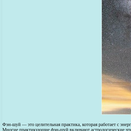
Фэн-шуй — это целительная практика, которая работает с энер
Многие практикующие фэн-шуй включают астрологические чтен