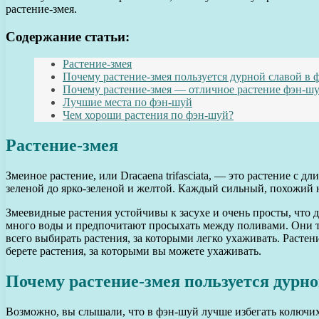
растение-змея.
Содержание статьи:
Растение-змея
Почему растение-змея пользуется дурной славой в 
Почему растение-змея — отличное растение фэн-ш
Лучшие места по фэн-шуй
Чем хороши растения по фэн-шуй?
Растение-змея
Змеиное растение, или Dracaena trifasciata, — это растение с
зеленой до ярко-зеленой и желтой. Каждый сильный, похожий н
Змеевидные растения устойчивы к засухе и очень просты, что
много воды и предпочитают просыхать между поливами. Они та
всего выбирать растения, за которыми легко ухаживать. Растен
берете растения, за которыми вы можете ухаживать.
Почему растение-змея пользуется дурн
Возможно, вы слышали, что в фэн-шуй лучше избегать колючих 