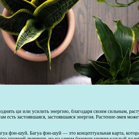
е поднять ци или усилить энергию, благодаря своим сильным, ра
 там есть застоявшаяся, застоявшаяся энергия. Растение-змея мо
агуа фэн-шуй. Багуа фэн-шуй — это концептуальная карта, котор
ого уровней значения, но на самом базовом уровне каждый из н