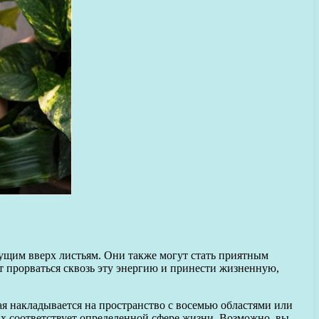
стущим вверх листьям. Они также могут стать приятным
жет прорваться сквозь эту энергию и принести жизненную,
ая накладывается на пространство с восемью областями или
их соответствует определенной сфере жизни. Возможно, вы