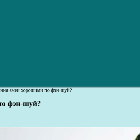
ения-змеи хорошими по фэн-шуй?
по фэн-шуй?