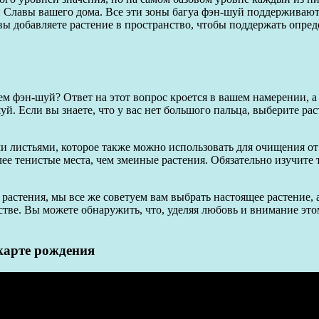
ли Славы вашего дома. Все эти зоны багуа фэн-шуй поддерживаю
 вы добавляете растение в пространство, чтобы поддержать опре
ем фэн-шуй? Ответ на этот вопрос кроется в вашем намерении, а
й. Если вы знаете, что у вас нет большого пальца, выберите ра
и листьями, которое также можно использовать для очищения о
е тенистые места, чем змеиные растения. Обязательно изучите т
астения, мы все же советуем вам выбрать настоящее растение, а
естве. Вы можете обнаружить, что, уделяя любовь и внимание э
 карте рождения