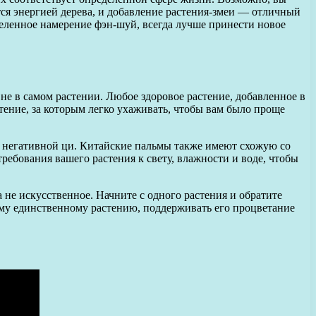
тся энергией дерева, и добавление растения-змеи — отличный
деленное намерение фэн-шуй, всегда лучше принести новое
 не в самом растении. Любое здоровое растение, добавленное в
стение, за которым легко ухаживать, чтобы вам было проще
т негативной ци. Китайские пальмы также имеют схожую со
ребования вашего растения к свету, влажности и воде, чтобы
 не искусственное. Начните с одного растения и обратите
тому единственному растению, поддерживать его процветание