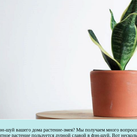
эн-шуй вашего дома растение-змея? Мы получаем много вопросов
тное растение пользуется дурной славой в фэн-шуй. Вот нескольк