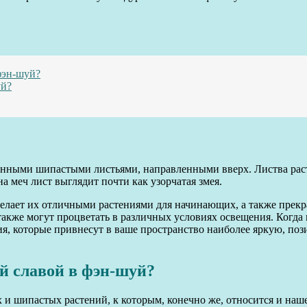
фэн-шуй?
уй?
 длинными шипастыми листьями, направленными вверх. Листва рас
а меч лист выглядит почти как узорчатая змея.
 делает их отличными растениями для начинающих, а также прек
кже могут процветать в различных условиях освещения. Когда 
ия, которые привнесут в ваше пространство наиболее яркую, поз
ой славой в фэн-шуй?
и шипастых растений, к которым, конечно же, относится и наше