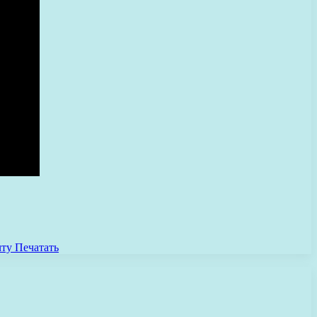
чту
Печатать