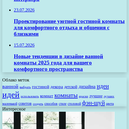
23.07.2026
Проектирование уютной гостиной комнаты
для комфортного отдыха и общения с
близкими
15.07.2026
Новые тенденции в дизайне ванной
комнаты 2025 года для вашего
комфортного пространства
Облако меток
идеи
ванной
дизайна
гостиной
декора
детской
выбрать
идей
комнаты
комнат
лучшие
использовать
лучших
краски
фэн-шуй
советов
маленькой
способов
стиле
столовой
цвета
создать
Интересное