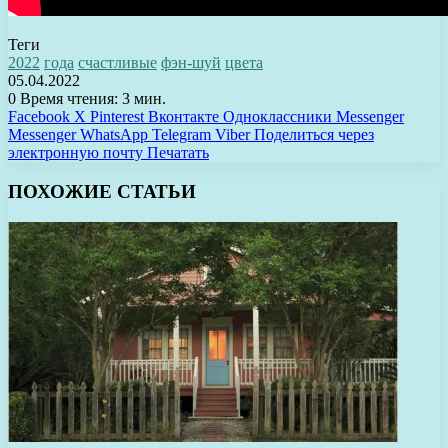
Теги
2022
года
счастливые
фэн-шуй
цвета
05.04.2022
0
Время чтения: 3 мин.
Facebook
X
Pinterest
Вконтакте
Одноклассники
Messenger
Messenger
WhatsApp
Telegram
Viber
Поделиться через
электронную почту
Печатать
ПОХОЖИЕ СТАТЬИ