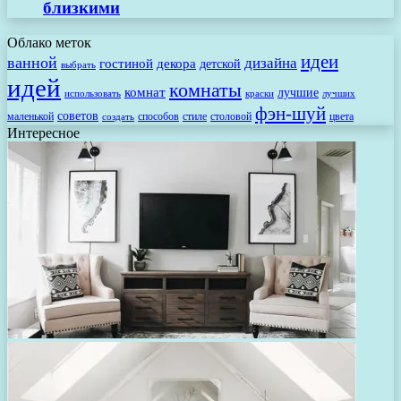
близкими
Облако меток
идеи
ванной
дизайна
гостиной
декора
детской
выбрать
идей
комнаты
комнат
лучшие
использовать
лучших
краски
фэн-шуй
советов
маленькой
способов
стиле
столовой
цвета
создать
Интересное