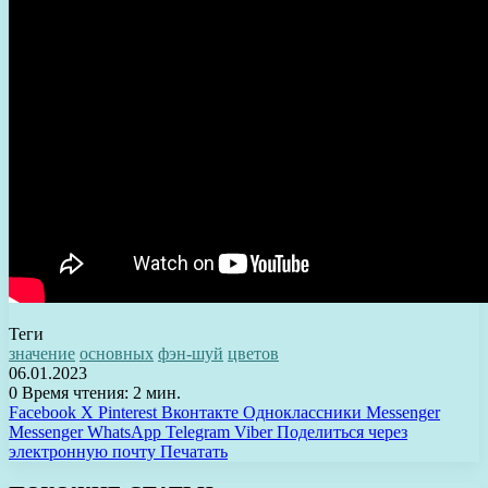
Теги
значение
основных
фэн-шуй
цветов
06.01.2023
0
Время чтения: 2 мин.
Facebook
X
Pinterest
Вконтакте
Одноклассники
Messenger
Messenger
WhatsApp
Telegram
Viber
Поделиться через
электронную почту
Печатать