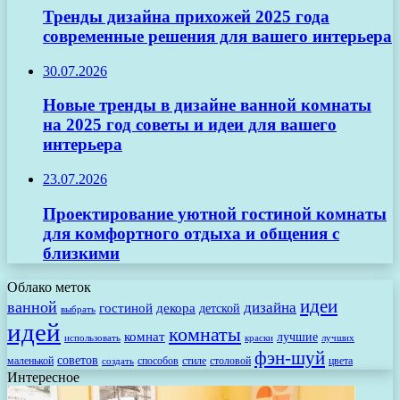
Тренды дизайна прихожей 2025 года
современные решения для вашего интерьера
30.07.2026
Новые тренды в дизайне ванной комнаты
на 2025 год советы и идеи для вашего
интерьера
23.07.2026
Проектирование уютной гостиной комнаты
для комфортного отдыха и общения с
близкими
Облако меток
идеи
ванной
дизайна
гостиной
декора
детской
выбрать
идей
комнаты
комнат
лучшие
использовать
лучших
краски
фэн-шуй
советов
маленькой
способов
стиле
столовой
цвета
создать
Интересное