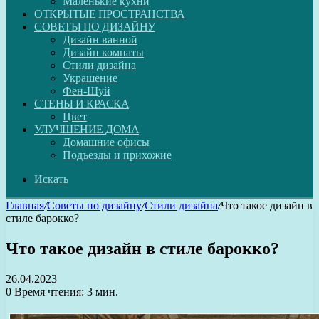
Маленькие кухни
ОТКРЫТЫЕ ПРОСТРАНСТВА
СОВЕТЫ ПО ДИЗАЙНУ
Дизайн ванной
Дизайн комнаты
Стили дизайна
Украшение
Фен-Шуй
СТЕНЫ И КРАСКА
Цвет
УЛУЧШЕНИЕ ДОМА
Домашние офисы
Подъезды и прихожие
Искать
Главная
/
Советы по дизайну
/
Стили дизайна
/
Что такое дизайн в
стиле барокко?
Что такое дизайн в стиле барокко?
26.04.2023
0
Время чтения: 3 мин.