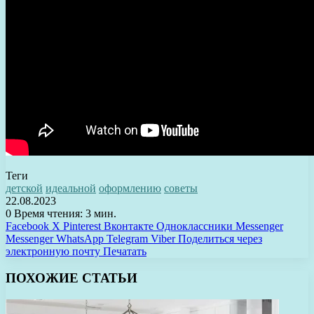
Теги
детской
идеальной
оформлению
советы
22.08.2023
0
Время чтения: 3 мин.
Facebook
X
Pinterest
Вконтакте
Одноклассники
Messenger
Messenger
WhatsApp
Telegram
Viber
Поделиться через
электронную почту
Печатать
ПОХОЖИЕ СТАТЬИ