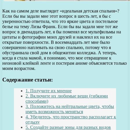
Как на самом деле выглядит «идеальная детская спальня»?
Если бы вы задали мне этот вопрос в шесть лет, я бы с
уверенностью ответила, что это яркие цвета и постельное
белье на тему Лизы Франк. Если бы вы задали мне тот же
вопрос в двенадцать лет, я бы поменял все мультфильмы на
цитаты и фотографии моих друзей и наклеил их на все
открытые поверхности. В восемнадцать лет мне было
совершенно наплевать на свою спальню, потому что я
обустраивала свой дом в общежитии колледжа. А теперь,
когда я стала мамой, я понимаю, что мое отвращение к
неоновой клейкой ленте и постерам аниме объясняется только
моим возрастом.
Содержание статьи:
1. Получите их мнение
2. Включите их любимые вещи (гибкими
способами)
3. Положитесь на нейтральные цвета, чтобы
иметь возможность меняться
4. Убедитесь, что пространство располагает к
отдыху
5. Создайте разные зоны для разных видов