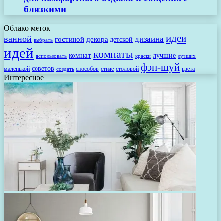
близкими
Облако меток
идеи
ванной
дизайна
гостиной
декора
детской
выбрать
идей
комнаты
комнат
лучшие
использовать
лучших
краски
фэн-шуй
советов
маленькой
способов
стиле
столовой
цвета
создать
Интересное