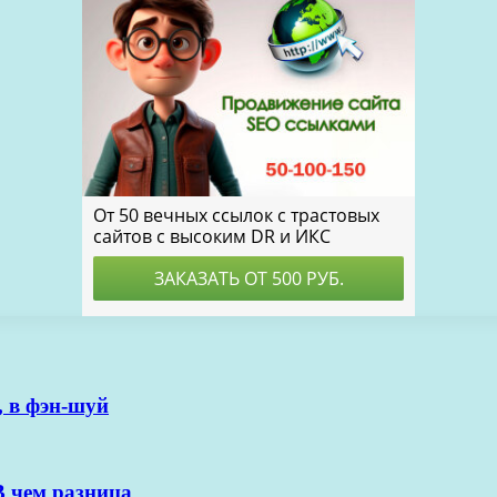
, в фэн-шуй
В чем разница