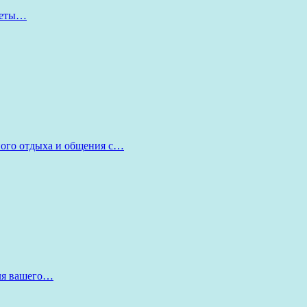
оветы…
ного отдыха и общения с…
для вашего…