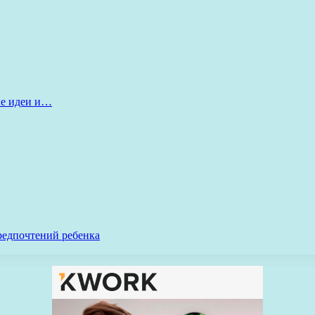
ые идеи и…
редпочтений ребенка