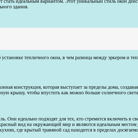
гут стать идеальным вариантом. Этот уникальный стиль окон дей
ьного здания.
б установке тепличного окна, в чем разница между эркером и т
конная конструкция, которая выступает за пределы дома, создава
нную крышу, чтобы впустить как можно больше солнечного света
. Они идеально подходят для тех, кто стремится включить в с
екрасный вид на окружающий мир и являются идеальным местом 
ухнях, где крытый травяной сад находится в пределах досягаемо