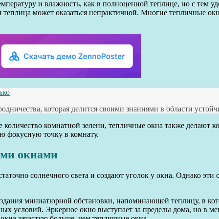
емпературу и влажность, как в полноценной теплице, но с тем у
ая теплица может оказаться непрактичной. Многие тепличные о
ько
дничества, которая делится своими знаниями в области устойчи
оличество комнатной зелени, тепличные окна также делают ко
ю фокусную точку в комнату.
ыми окнами
статочно солнечного света и создают уголок у окна. Однако эт
создания миниатюрной обстановки, напоминающей теплицу, в ко
чных условий. Эркерное окно выступает за пределы дома, но в м
окна зачастую больше, чем тепличные окна.