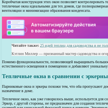
Коробчатая конструкция этих окон позволяет контролировать т
тепличные окна идеальными для тех домов, где полноразмерн
вентиляции и минимизации образования конденсата.
Читайте также:
25 идей теплиц для садоводства и не тол
Кэтлин Миллер — признанный мастер садоводства и огоро
Помимо функциональности, позволяющей выращивать большое к
естественного освещения в помещении и добавляют уникальну
Тепличные окна в сравнении с эркерн
Парниковые окна и эркеры похожи тем, что оба пропускают до
назначение в доме.
Тепличное окно, как уже говорилось выше, используется для 
Эркер, с другой стороны, не предназначен для создания тепли
сидений или уникальной фокусной точки в комнате. Эркерные 