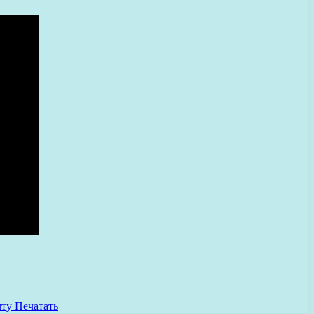
чту
Печатать