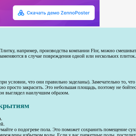
 Плитку, например, производства компании Flor, можно смешиват
 заменяются в случае повреждения одной или нескольких плиток.
и условии, что они правильно заделаны). Замечательно то, что
жно просто закрасить. Это небольшая площадь, поэтому не бойтесь
 он выглядел наилучшим образом.
окрытиям
.
й.
умайте о подогреве пола. Это поможет сохранить помещение сухи
вреждены избытком воды. Если у вас паркетные полы, постелите 