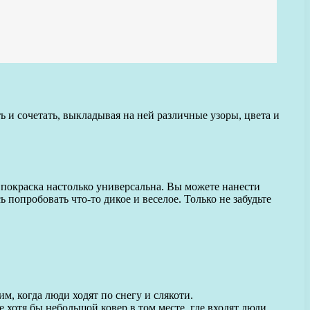
ь и сочетать, выкладывая на ней различные узоры, цвета и
 покраска настолько универсальна. Вы можете нанести
 попробовать что-то дикое и веселое. Только не забудьте
м, когда люди ходят по снегу и слякоти.
хотя бы небольшой ковер в том месте, где входят люди.