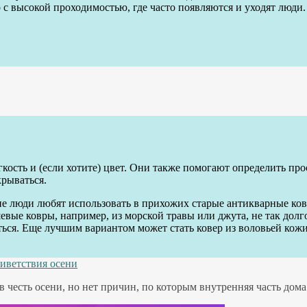
то с высокой проходимостью, где часто появляются и уходят люд
кость и (если хотите) цвет. Они также помогают определить про
крываться.
е люди любят использовать в прихожих старые антикварные ков
евые ковры, например, из морской травы или джута, не так долг
аться. Еще лучшим вариантом может стать ковер из воловьей ко
риветствия осени
честь осени, но нет причин, по которым внутренняя часть дома