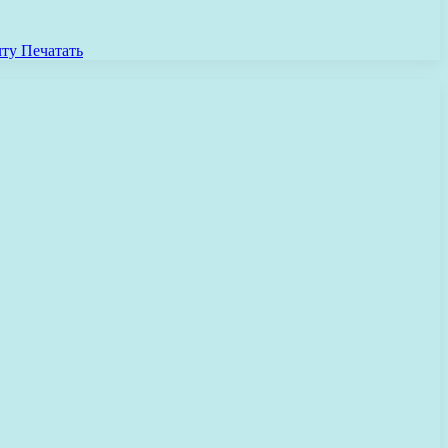
чту
Печатать