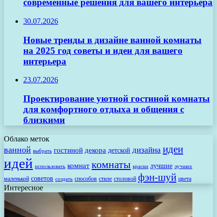
современные решения для вашего интерьера
30.07.2026
Новые тренды в дизайне ванной комнаты
на 2025 год советы и идеи для вашего
интерьера
23.07.2026
Проектирование уютной гостиной комнаты
для комфортного отдыха и общения с
близкими
Облако меток
идеи
ванной
дизайна
гостиной
декора
детской
выбрать
идей
комнаты
комнат
лучшие
использовать
лучших
краски
фэн-шуй
советов
маленькой
способов
стиле
столовой
цвета
создать
Интересное