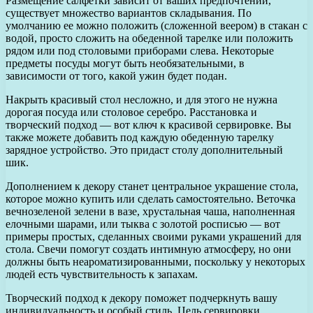
Размещение салфетки зависит от ваших предпочтений,
существует множество вариантов складывания. По
умолчанию ее можно положить (сложенной веером) в стакан с
водой, просто сложить на обеденной тарелке или положить
рядом или под столовыми приборами слева. Некоторые
предметы посуды могут быть необязательными, в
зависимости от того, какой ужин будет подан.
Накрыть красивый стол несложно, и для этого не нужна
дорогая посуда или столовое серебро. Расстановка и
творческий подход — вот ключ к красивой сервировке. Вы
также можете добавить под каждую обеденную тарелку
зарядное устройство. Это придаст столу дополнительный
шик.
Дополнением к декору станет центральное украшение стола,
которое можно купить или сделать самостоятельно. Веточка
вечнозеленой зелени в вазе, хрустальная чаша, наполненная
елочными шарами, или тыква с золотой росписью — вот
примеры простых, сделанных своими руками украшений для
стола. Свечи помогут создать интимную атмосферу, но они
должны быть неароматизированными, поскольку у некоторых
людей есть чувствительность к запахам.
Творческий подход к декору поможет подчеркнуть вашу
индивидуальность и особый стиль. Цель сервировки