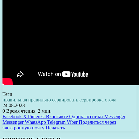
Теги
правильная
правильно
сервировать
сервировка
стола
24.08.2023
0
Время чтения: 2 мин.
Facebook
X
Pinterest
Вконтакте
Одноклассники
Messenger
Messenger
WhatsApp
Telegram
Viber
Поделиться через
электронную почту
Печатать