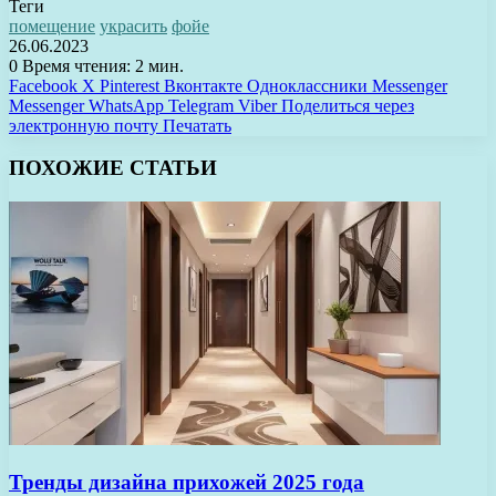
Теги
помещение
украсить
фойе
26.06.2023
0
Время чтения: 2 мин.
Facebook
X
Pinterest
Вконтакте
Одноклассники
Messenger
Messenger
WhatsApp
Telegram
Viber
Поделиться через
электронную почту
Печатать
ПОХОЖИЕ СТАТЬИ
Тренды дизайна прихожей 2025 года