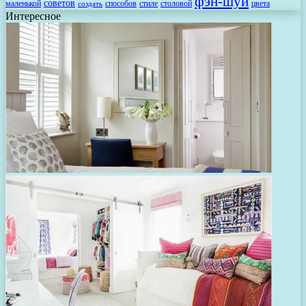
фэн-шуй
советов
маленькой
способов
стиле
столовой
цвета
создать
Интересное