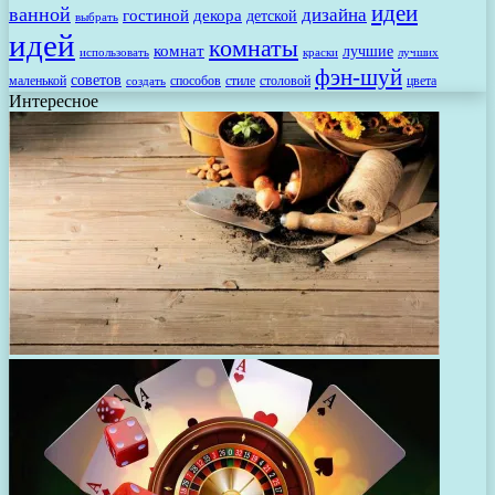
идеи
ванной
дизайна
гостиной
декора
детской
выбрать
идей
комнаты
комнат
лучшие
использовать
лучших
краски
фэн-шуй
советов
маленькой
способов
стиле
столовой
цвета
создать
Интересное