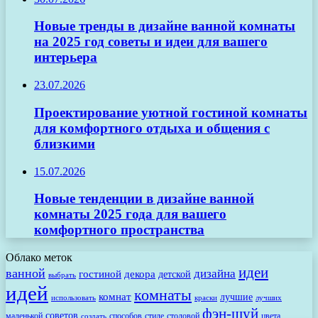
Новые тренды в дизайне ванной комнаты
на 2025 год советы и идеи для вашего
интерьера
23.07.2026
Проектирование уютной гостиной комнаты
для комфортного отдыха и общения с
близкими
15.07.2026
Новые тенденции в дизайне ванной
комнаты 2025 года для вашего
комфортного пространства
Облако меток
идеи
ванной
дизайна
гостиной
декора
детской
выбрать
идей
комнаты
комнат
лучшие
использовать
лучших
краски
фэн-шуй
советов
маленькой
способов
стиле
столовой
цвета
создать