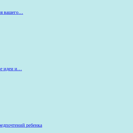
для вашего…
ые идеи и…
редпочтений ребенка