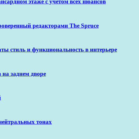
нсардном этаже с учетом всех нюансов
проверенный редакторами The Spruce
ты стиль и функциональность в интерьере
 на заднем дворе
й
 нейтральных тонах