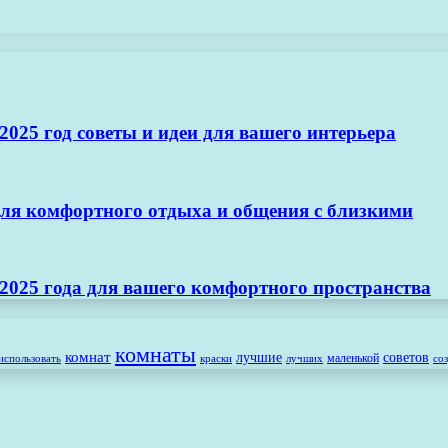
025 год советы и идеи для вашего интерьера
ля комфортного отдыха и общения с близкими
2025 года для вашего комфортного пространства
комнаты
комнат
лучшие
советов
маленькой
использовать
лучших
со
краски