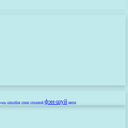
фэн-шуй
способов
стиле
столовой
цвета
здать