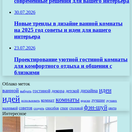
современные решения для вашего интерьера
30.07.2026
Новые тренды в дизайне ванной комнаты
на 2025 год советы и идеи для вашего
интерьера
23.07.2026
Проектирование уютной гостиной комнаты
для комфортного отдыха и общения с
близкими
Облако меток
идеи
ванной
дизайна
гостиной
декора
детской
выбрать
идей
комнаты
комнат
лучшие
использовать
лучших
краски
фэн-шуй
советов
маленькой
способов
стиле
столовой
цвета
создать
Интересное