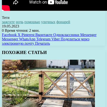
Теги
зажгите
ночь
помощью
уличных
фонарей
19.05.2023
0
Время чтения: 2 мин.
Facebook
X
Pinterest
Вконтакте
Одноклассники
Messenger
Messenger
WhatsApp
Telegram
Viber
Поделиться через
электронную почту
Печатать
ПОХОЖИЕ СТАТЬИ