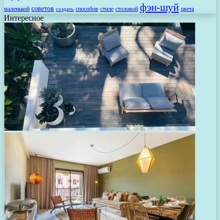
фэн-шуй
советов
маленькой
способов
стиле
столовой
цвета
создать
Интересное