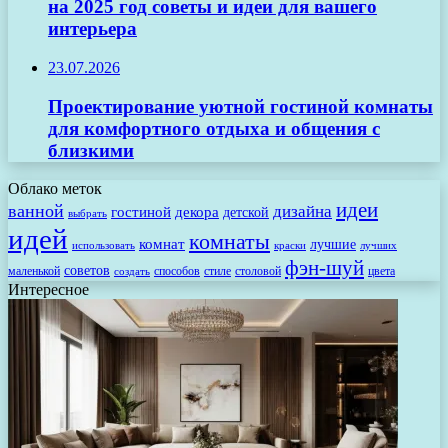
на 2025 год советы и идеи для вашего
интерьера
23.07.2026
Проектирование уютной гостиной комнаты
для комфортного отдыха и общения с
близкими
Облако меток
идеи
ванной
дизайна
гостиной
декора
детской
выбрать
идей
комнаты
комнат
лучшие
использовать
лучших
краски
фэн-шуй
советов
маленькой
способов
стиле
столовой
цвета
создать
Интересное