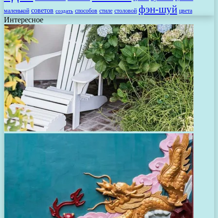
фэн-шуй
советов
маленькой
способов
стиле
столовой
цвета
создать
Интересное