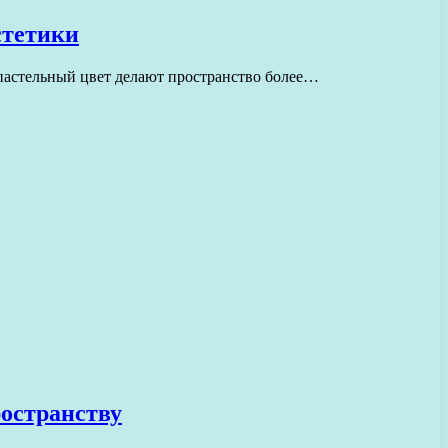
стетики
 пастельный цвет делают пространство более…
ространству