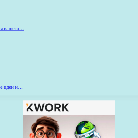
для вашего…
ые идеи и…