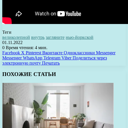
Теги
великолепной
внутрь
загляните
нью-йоркской
01.11.2022
0
Время чтения: 4 мин.
Facebook
X
Pinterest
Вконтакте
Одноклассники
Messenger
Messenger
WhatsApp
Telegram
Viber
Поделиться через
электронную почту
Печатать
ПОХОЖИЕ СТАТЬИ