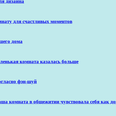
ля дизайна
мнату для счастливых моментов
ашего дома
аленькая комната казалась больше
огласно фэн-шуй
ваша комната в общежитии чувствовала себя как д