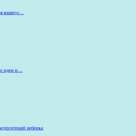
для вашего…
ые идеи и…
редпочтений ребенка