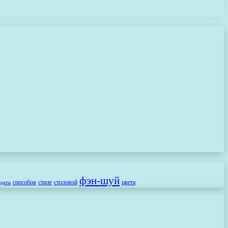
фэн-шуй
способов
стиле
столовой
цвета
здать