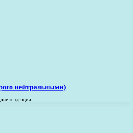
трого нейтральными)
ледние тенденции…