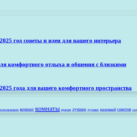
025 год советы и идеи для вашего интерьера
ля комфортного отдыха и общения с близкими
2025 года для вашего комфортного пространства
комнаты
комнат
лучшие
советов
маленькой
использовать
лучших
со
краски