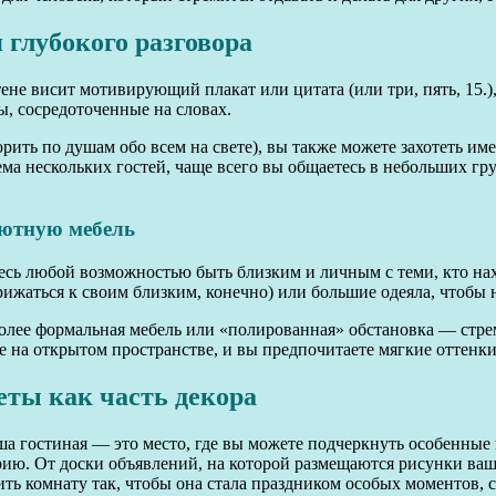
 глубокого разговора
тене висит мотивирующий плакат или цитата (или три, пять, 15.
ы, сосредоточенные на словах.
рить по душам обо всем на свете), вы также можете захотеть им
иема нескольких гостей, чаще всего вы общаетесь в небольших гр
уютную мебель
есь любой возможностью быть близким и личным с теми, кто нахо
ижаться к своим близким, конечно) или большие одеяла, чтобы н
более формальная мебель или «полированная» обстановка — стре
не на открытом пространстве, и вы предпочитаете мягкие оттенки
ты как часть декора
ша гостиная — это место, где вы можете подчеркнуть особенные
орию. От доски объявлений, на которой размещаются рисунки ваш
ть комнату так, чтобы она стала праздником особых моментов, 