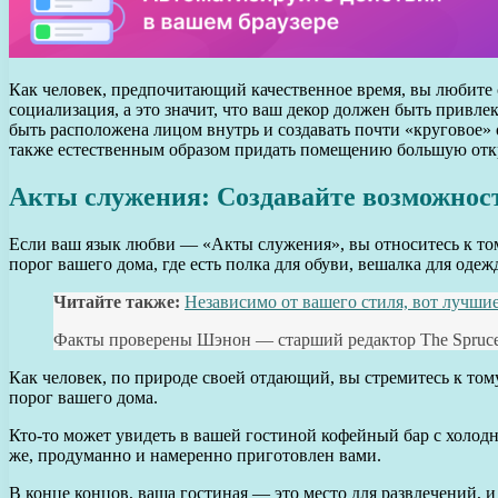
Как человек, предпочитающий качественное время, вы любите с
социализация, а это значит, что ваш декор должен быть привл
быть расположена лицом внутрь и создавать почти «круговое» 
также естественным образом придать помещению большую отк
Акты служения: Создавайте возможност
Если ваш язык любви — «Акты служения», вы относитесь к тому 
порог вашего дома, где есть полка для обуви, вешалка для одеж
Читайте также:
Независимо от вашего стиля, вот лучши
Факты проверены Шэнон — старший редактор The Spruce,
Как человек, по природе своей отдающий, вы стремитесь к тому
порог вашего дома.
Кто-то может увидеть в вашей гостиной кофейный бар с холо
же, продуманно и намеренно приготовлен вами.
В конце концов, ваша гостиная — это место для развлечений, и