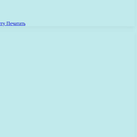
чту
Печатать