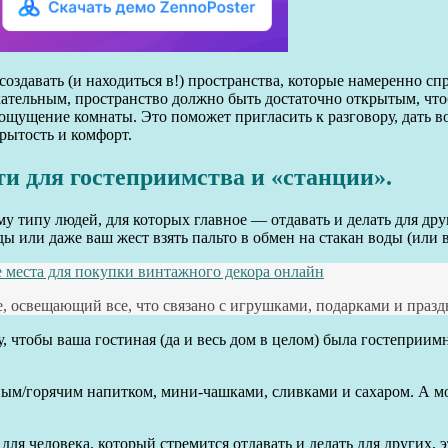
оздавать (и находиться в!) пространства, которые намеренно с
екательным, пространство должно быть достаточно открытым, что
ощущение комнаты. Это поможет пригласить к разговору, дать в
рытость и комфорт.
и для гостеприимства и «станции».
типу людей, для которых главное — отдавать и делать для други
ды или даже ваш жест взять пальто в обмен на стакан воды (или 
е места для покупки винтажного декора онлайн
 освещающий все, что связано с игрушками, подарками и праздн
, чтобы ваша гостиная (да и весь дом в целом) была гостеприим
дным/горячим напитком, мини-чашками, сливками и сахаром. А 
 для человека, который стремится отдавать и делать для других,