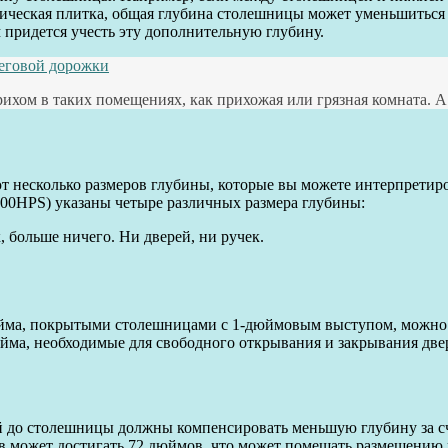
ическая плитка, общая глубина столешницы может уменьшиться 
 придется учесть эту дополнительную глубину.
беговой дорожки
хом в таких помещениях, как прихожая или грязная комната. А 
 несколько размеров глубины, которые вы можете интерпретиро
00HPS) указаны четыре различных размера глубины:
, больше ничего. Ни дверей, ни ручек.
ма, покрытыми столешницами с 1-дюймовым выступом, можно ож
йма, необходимые для свободного открывания и закрывания две
до столешницы должны компенсировать меньшую глубину за счет
в может достигать 72 дюймов, что может помешать размещению