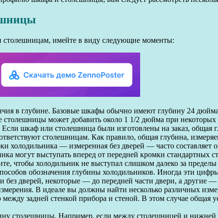
ешницы
и столешницам, имейте в виду следующие моменты:
чия в глубине. Базовые шкафы обычно имеют глубину 24 дюйма,
ие столешницы может добавить около 1 1/2 дюйма при некоторых
 Если шкаф или столешница были изготовлены на заказ, общая 
тветствуют столешницам. Как правило, общая глубина, измеряем
ки холодильника — измеренная без дверей — часто составляет о
ника могут выступать вперед от передней кромки стандартных 
тите, чтобы холодильник не выступал слишком далеко за преде
пособов обозначения глубины холодильников. Иногда эти цифры
 без дверей, некоторые — до передней части двери, а другие —
измерения. В идеале вы должны найти несколько различных изм
 между задней стенкой прибора и стеной. В этом случае общая у
ну столешницы. Например, если между столешницей и нижней ч