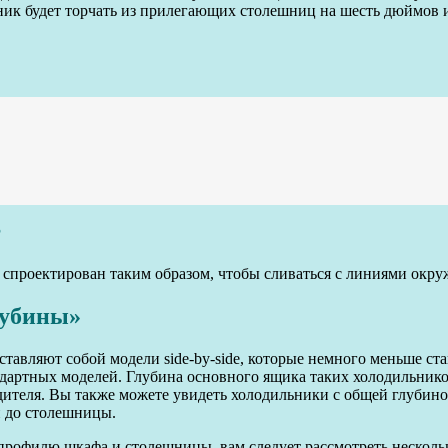
ик будет торчать из прилегающих столешниц на шесть дюймов ил
?
 спроектирован таким образом, чтобы сливаться с линиями ок
лубины»
тавляют собой модели side-by-side, которые немного меньше с
дартных моделей. Глубина основного ящика таких холодильников
дителя. Вы также можете увидеть холодильники с общей глубиной
й до столешницы.
 профилю шкафа и столешницы, вам следует рассмотреть несколь