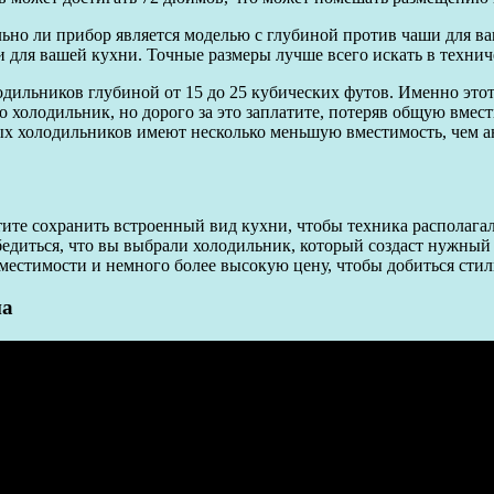
льно ли прибор является моделью с глубиной против чаши для в
 для вашей кухни. Точные размеры лучше всего искать в технич
дильников глубиной от 15 до 25 кубических футов. Именно это
 холодильник, но дорого за это заплатите, потеряв общую вмес
х холодильников имеют несколько меньшую вместимость, чем а
тите сохранить встроенный вид кухни, чтобы техника распола
бедиться, что вы выбрали холодильник, который создаст нужный
местимости и немного более высокую цену, чтобы добиться стил
на