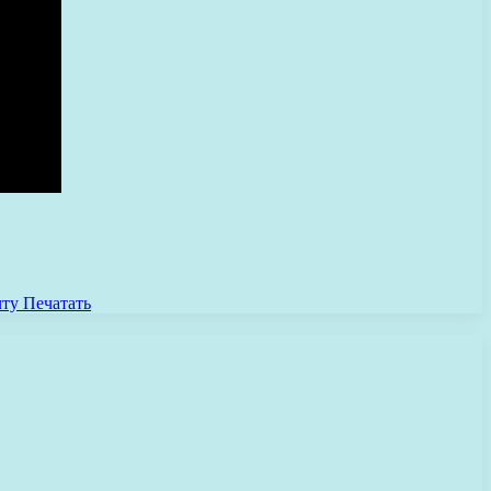
чту
Печатать