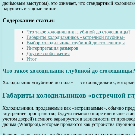
дюймовым выступом), это означает, что стандартный холодильн
нарушить изящные линии.
Содержание статьи:
Что такое холодильник глубиной до столешницы?
Габариты холодильников «встречной глубины»
Выбор холодильника глубиной до столешницы
Интерпретация размеров
Другие соображения
Итог
Что такое холодильник глубиной до столешницы
Холодильник «глубиной до пола» — это холодильник, который
Габариты холодильников «встречной г
Холодильники, продаваемые как «встраиваемые», обычно предс
внутреннее пространство, будучи немного шире или выше стан
учетом дверей) немного варьируется в зависимости от произво
дюйма (Whirlpool), которые продаются как устройства глубино
Если вы очень хотите, чтобы ваш холодильник соответствовал