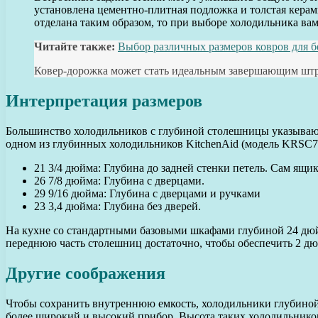
установлена цементно-плитная подложка и толстая керам
отделана таким образом, то при выборе холодильника вам
Читайте также:
Выбор различных размеров ковров для 
Ковер-дорожка может стать идеальным завершающим штри
Интерпретация размеров
Большинство холодильников с глубиной столешницы указывают
одном из глубинных холодильников KitchenAid (модель KRSC7
21 3/4 дюйма: Глубина до задней стенки петель. Сам ящик
26 7/8 дюйма: Глубина с дверцами.
29 9/16 дюйма: Глубина с дверцами и ручками
23 3,4 дюйма: Глубина без дверей.
На кухне со стандартными базовыми шкафами глубиной 24 дюй
переднюю часть столешниц достаточно, чтобы обеспечить 2 дю
Другие соображения
Чтобы сохранить внутреннюю емкость, холодильники глубиной 
более широкий и высокий прибор. Высота таких холодильнико