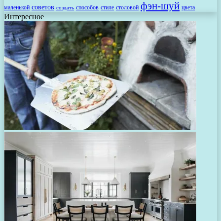
фэн-шуй
советов
маленькой
способов
стиле
столовой
цвета
создать
Интересное