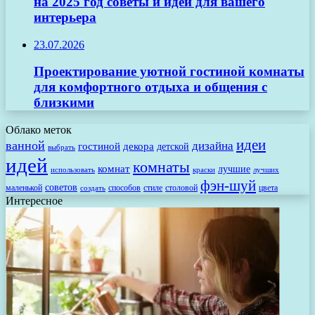
на 2025 год советы и идеи для вашего
интерьера
23.07.2026
Проектирование уютной гостиной комнаты
для комфортного отдыха и общения с
близкими
Облако меток
идеи
ванной
дизайна
гостиной
декора
детской
выбрать
идей
комнаты
комнат
лучшие
использовать
лучших
краски
фэн-шуй
советов
маленькой
способов
стиле
столовой
цвета
создать
Интересное