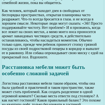
семейной жизни, пока вы общаетесь.
Как человек, который находит дзен в свободных от
беспорядка пространствах, открытая планировка часто
раздражает. Что-то всегда бросается в глаза. и не всегда в
хорошем смысле. Некоторые люди могут сказать: «Эй! Просто
поддерживайте чистоту. Нет проблем!» И я признаюсь, когда
все лежит на своих местах, а мимо моего носа проносится
аромат лавандовых чистящих средств, я действительно
останавливаюсь, чтобы насладиться моментом. Обычно
только один, прежде чем ребенок принесет стопку грязной
посуды из своей подростковой пещеры в коридор и вывалит
ее в раковину. Или собака опрокидывает свою миску с едой на
прекрасный пол. Вздохните.
Расстановка мебели может быть
особенно сложной задачей
Логистика расстановки мебели таким образом, чтобы она
была удобной и практичной в таком пространстве, также
может стать проблемой. Как создать разделение в одной
огромной комнате? Сколько места отвести под столовую? А
как насчет гостиной? Каков правильный баланс? Это похоже
на квартиру-лофт, только без кровати в гостиной.