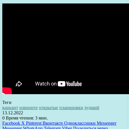
Теги
вариант
извините
открытые
планировки
худший
13.12.2022
0
Время чтения: 3 мин.
Facebook
X
Pinterest
Вконтакте
Одноклассники
Messenger
Messenger
WhatsApp
Telegram
Viber
Поделиться через