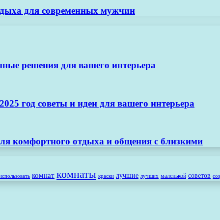
отдыха для современных мужчин
нные решения для вашего интерьера
025 год советы и идеи для вашего интерьера
ля комфортного отдыха и общения с близкими
комнаты
комнат
лучшие
советов
маленькой
использовать
лучших
со
краски