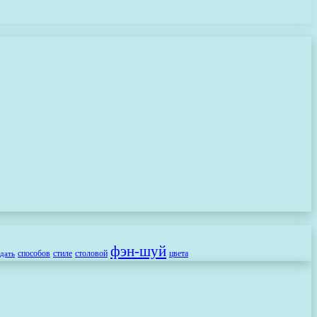
фэн-шуй
способов
стиле
столовой
цвета
здать