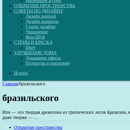
Маленькие кухни
ОТКРЫТЫЕ ПРОСТРАНСТВА
СОВЕТЫ ПО ДИЗАЙНУ
Дизайн ванной
Дизайн комнаты
Стили дизайна
Украшение
Фен-Шуй
СТЕНЫ И КРАСКА
Цвет
УЛУЧШЕНИЕ ДОМА
Домашние офисы
Подъезды и прихожие
Искать
Главная
/
бразильского
бразильского
Ипе — это твердая древесина из тропических лесов Бразилии, 
даже тверже — …
Открытые пространства