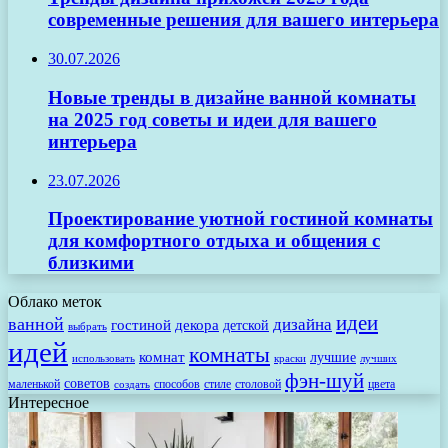
современные решения для вашего интерьера
30.07.2026
Новые тренды в дизайне ванной комнаты
на 2025 год советы и идеи для вашего
интерьера
23.07.2026
Проектирование уютной гостиной комнаты
для комфортного отдыха и общения с
близкими
Облако меток
идеи
ванной
дизайна
гостиной
декора
детской
выбрать
идей
комнаты
комнат
лучшие
использовать
лучших
краски
фэн-шуй
советов
маленькой
способов
стиле
столовой
цвета
создать
Интересное