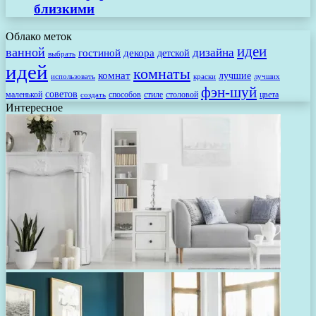
близкими
Облако меток
идеи
ванной
дизайна
гостиной
декора
детской
выбрать
идей
комнаты
комнат
лучшие
использовать
лучших
краски
фэн-шуй
советов
маленькой
способов
стиле
столовой
цвета
создать
Интересное