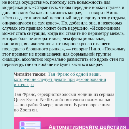
не всегда осуществимо, поэтому есть возможность для
модификации. «Старайтесь, чтобы передние ножки стульев и
диванов хотя бы как-то касались ковра», — говорит Нино.
«Это создает приятный целостный вид и единую зону отдыха,
опирающуюся на сам ковер». Но, добавила она, в некоторых
случаях это правило может быть нарушено. «Исключением
может стать ситуация, когда вы ставите по периметру мебель,
которая больше декоративная, чем функциональная,
например, великолепное антикварное кресло с вашего
последнего блошиного рынка», — говорит Нино. «Поскольку
этот предмет не предназначен для формальной группы
сидящих, абсолютно нормально разместить его вдоль стен по
периметру, где он вообще не будет касаться ковра».
Читайте также:
Тан Франс об одной вещи,
которую не следует делать при декорировании
интерьера
Тан Франс, серебристоволосый модник из сериала
Queer Eye от Netflix, действительно похож на нас
— по крайней мере, немного. В разговоре с ним
по Zoom он.