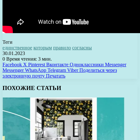
Теги
единственное
которым
правило
согласны
30.01.2023
0
Время чтения: 3 мин.
Facebook
X
Pinterest
Вконтакте
Одноклассники
Messenger
Messenger
WhatsApp
Telegram
Viber
Поделиться через
электронную почту
Печатать
ПОХОЖИЕ СТАТЬИ