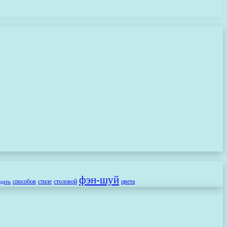
фэн-шуй
способов
стиле
столовой
цвета
здать