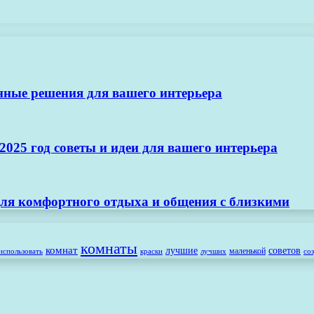
нные решения для вашего интерьера
025 год советы и идеи для вашего интерьера
ля комфортного отдыха и общения с близкими
комнаты
комнат
лучшие
советов
маленькой
использовать
лучших
со
краски