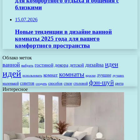
для комфортного отдыха и общения с
близкими
15.07.2026
Новые тенденции в дизайне ванной
комнаты 2025 года для вашего
комфортного пространства
Облако меток
идеи
ванной
дизайна
гостиной
декора
детской
выбрать
идей
комнаты
комнат
лучшие
использовать
лучших
краски
фэн-шуй
советов
маленькой
способов
стиле
столовой
цвета
создать
Интересное