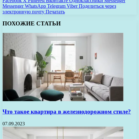
Facebook
X
Pinterest
Вконтакте
Одноклассники
Messenger
Messenger
WhatsApp
Telegram
Viber
Поделиться через
электронную почту
Печатать
ПОХОЖИЕ СТАТЬИ
Что такое квартира в железнодорожном стиле?
07.09.2023