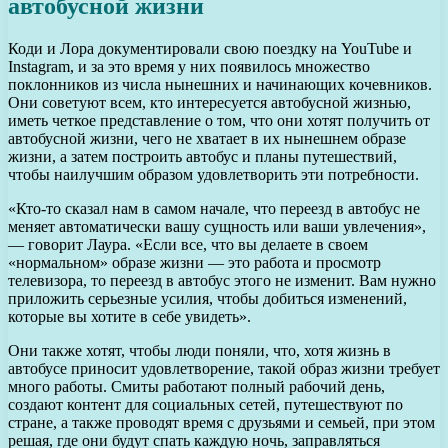
автобусной жизни
Коди и Лора документировали свою поездку на YouTube и
Instagram, и за это время у них появилось множество
поклонников из числа нынешних и начинающих кочевников.
Они советуют всем, кто интересуется автобусной жизнью,
иметь четкое представление о том, что они хотят получить от
автобусной жизни, чего не хватает в их нынешнем образе
жизни, а затем построить автобус и планы путешествий,
чтобы наилучшим образом удовлетворить эти потребности.
«Кто-то сказал нам в самом начале, что переезд в автобус не
меняет автоматически вашу сущность или ваши увлечения»,
— говорит Лаура. «Если все, что вы делаете в своем
«нормальном» образе жизни — это работа и просмотр
телевизора, то переезд в автобус этого не изменит. Вам нужно
приложить серьезные усилия, чтобы добиться изменений,
которые вы хотите в себе увидеть».
Они также хотят, чтобы люди поняли, что, хотя жизнь в
автобусе приносит удовлетворение, такой образ жизни требует
много работы. Смиты работают полный рабочий день,
создают контент для социальных сетей, путешествуют по
стране, а также проводят время с друзьями и семьей, при этом
решая, где они будут спать каждую ночь, заправляться