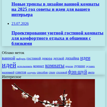
Новые тренды в дизайне ванной комнаты
на 2025 год советы и идеи для вашего
интерьера
23.07.2026
Проектирование уютной гостиной комнаты
для комфортного отдыха и общения с
близкими
Облако меток
идеи
ванной
дизайна
гостиной
декора
детской
выбрать
идей
комнаты
комнат
лучшие
использовать
лучших
краски
фэн-шуй
советов
маленькой
способов
стиле
столовой
цвета
создать
Интересное