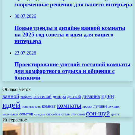
современные решения для вашего интерьера
30.07.2026
Новые тренды в дизайне ванной комнаты
на 2025 год советы и идеи для вашего
интерьера
23.07.2026
Проектирование уютной гостиной комнаты
для комфортного отдыха и общения с
близкими
Облако меток
идеи
ванной
дизайна
гостиной
декора
детской
выбрать
идей
комнаты
комнат
лучшие
использовать
лучших
краски
фэн-шуй
советов
маленькой
способов
стиле
столовой
цвета
создать
Интересное