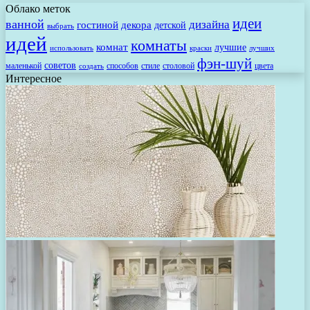
Облако меток
идеи
ванной
дизайна
гостиной
декора
детской
выбрать
идей
комнаты
комнат
лучшие
использовать
лучших
краски
фэн-шуй
советов
маленькой
способов
стиле
столовой
цвета
создать
Интересное