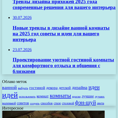
Тренды дизайна прихожей 2025 года
современные решения для вашего интерьера
30.07.2026
Новые тренды в дизайне ванной комнаты
на 2025 год советы и идеи для вашего
интерьера
23.07.2026
Проектирование уютной гостиной комнаты
для комфортного отдыха и общения с
близкими
Облако меток
идеи
ванной
дизайна
гостиной
декора
детской
выбрать
идей
комнаты
комнат
лучшие
использовать
лучших
краски
фэн-шуй
советов
маленькой
способов
стиле
столовой
цвета
создать
Интересное