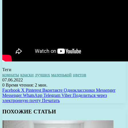
Теги
комнаты
краски
лучших
маленькой
цветов
07.06.2022
0
Время чтения: 2 мин.
Facebook
X
Pinterest
Вконтакте
Одноклассники
Messenger
Messenger
WhatsApp
Telegram
Viber
Поделиться через
электронную почту
Печатать
ПОХОЖИЕ СТАТЬИ