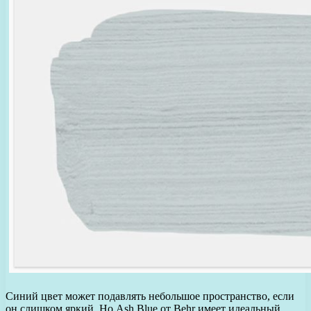
Синий цвет может подавлять небольшое пространство, если
он слишком яркий. Но Ash Blue от Behr имеет идеальный