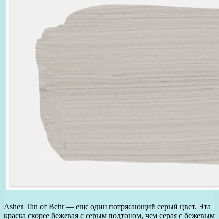
Ashen Tan от Behr — еще один потрясающий серый цвет. Эта
краска скорее бежевая с серым подтоном, чем серая с бежевым