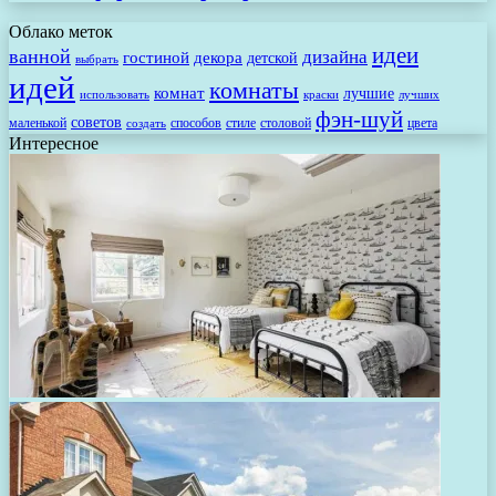
Облако меток
идеи
ванной
дизайна
гостиной
декора
детской
выбрать
идей
комнаты
комнат
лучшие
использовать
лучших
краски
фэн-шуй
советов
маленькой
способов
стиле
столовой
цвета
создать
Интересное