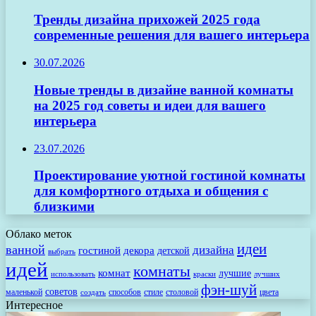
Тренды дизайна прихожей 2025 года
современные решения для вашего интерьера
30.07.2026
Новые тренды в дизайне ванной комнаты
на 2025 год советы и идеи для вашего
интерьера
23.07.2026
Проектирование уютной гостиной комнаты
для комфортного отдыха и общения с
близкими
Облако меток
идеи
ванной
дизайна
гостиной
декора
детской
выбрать
идей
комнаты
комнат
лучшие
использовать
лучших
краски
фэн-шуй
советов
маленькой
способов
стиле
столовой
цвета
создать
Интересное