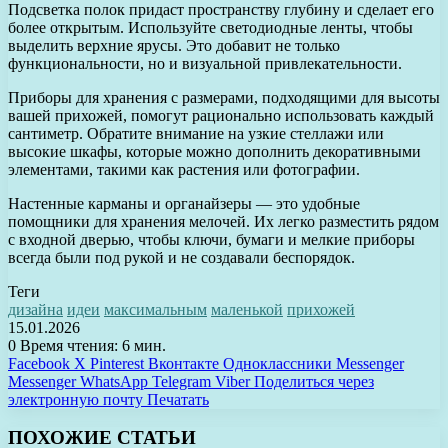
Подсветка полок придаст пространству глубину и сделает его
более открытым. Используйте светодиодные ленты, чтобы
выделить верхние ярусы. Это добавит не только
функциональности, но и визуальной привлекательности.
Приборы для хранения с размерами, подходящими для высоты
вашей прихожей, помогут рационально использовать каждый
сантиметр. Обратите внимание на узкие стеллажи или
высокие шкафы, которые можно дополнить декоративными
элементами, такими как растения или фотографии.
Настенные карманы и органайзеры — это удобные
помощники для хранения мелочей. Их легко разместить рядом
с входной дверью, чтобы ключи, бумаги и мелкие приборы
всегда были под рукой и не создавали беспорядок.
Теги
дизайна
идеи
максимальным
маленькой
прихожей
15.01.2026
0
Время чтения: 6 мин.
Facebook
X
Pinterest
Вконтакте
Одноклассники
Messenger
Messenger
WhatsApp
Telegram
Viber
Поделиться через
электронную почту
Печатать
ПОХОЖИЕ СТАТЬИ